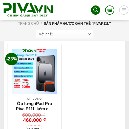
Skip
to
content
TRANG CHỦ
/
SẢN PHẨM ĐƯỢC GẮN THẺ “PIVAP11L”
-23%
ỐP LƯNG
Ốp lưng iPad Pro
Piva P11L kèm cáp
sạc chữ L bảo vệ
600.000
₫
chân sạc hỗ trợ
460.000
₫
sạc nhanh 60W
Mua ngay