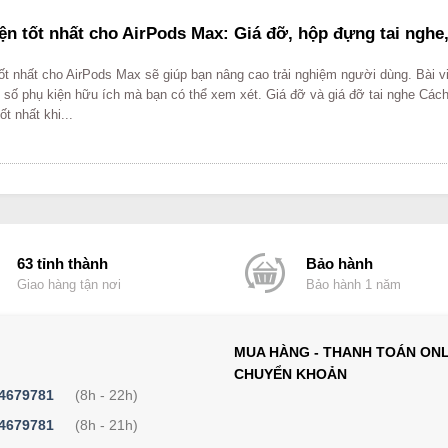
ện tốt nhất cho AirPods Max: Giá đỡ, hộp đựng tai ngh
ốt nhất cho AirPods Max sẽ giúp bạn nâng cao trải nghiệm người dùng. Bài v
 số phụ kiện hữu ích mà bạn có thể xem xét. Giá đỡ và giá đỡ tai nghe Các
ốt nhất khi...
63 tỉnh thành
Bảo hành
Giao hàng tận nơi
Bảo hành 1 năm
MUA HÀNG - THANH TOÁN ONL
CHUYỂN KHOẢN
4679781
(8h - 22h)
4679781
(8h - 21h)