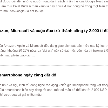
il được gửi đến những người trong danh sách nhận thư của Google Nest sá
 làm rò rỉ Pixel Buds A màu xanh lá cây chưa được công bố trong một biến 
m mà 9to5Google đã tiết lộ độc...
zon, Microsoft và cuộc đua trở thành công ty 2.000 tỉ đ
ủa Amazon, Apple và Microsoft đều đang giao dịch sát các mức cao kỷ lục tr
tăng khoảng 20-25% nữa, ba “đại gia” này sẽ đạt mốc vốn hóa thị trường 2.0
N, sau phiên giao dịch...
 smartphone ngày càng đắt đỏ
ố như xã hội, kinh tế, công nghệ tác động khiến giá smartphone tăng vọt tron
Giá smartphone hiện nay đang rất cao, một số mẫu có thể lên tới 2.000 USD
hí vượt qua cả giá nhiều mẫu...