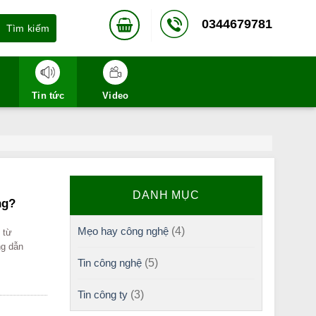
0344679781
Tin tức
Video
DANH MỤC
ng?
Mẹo hay công nghệ
(4)
ỉ từ
ng dẫn
Tin công nghệ
(5)
Tin công ty
(3)