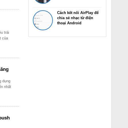
Cách kết nối AirPlay để
chia sẻ nhạc từ điện
thoại Android
u trải
t của
năng
g dụng
ến nhất
 push