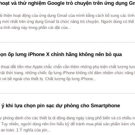
hoạt và thử nghiệm Google trò chuyện trên ứng dụng G
ải thiện hoạt động của ứng dụng Gmail của mình bằng cách bổ sung các tính
g mới nhất trên ứng dụng Gmail là chức năng trò chuyện. Người dùng có thể
ra tính năng này trong phần cài đặt của...
họn ốp lưng iPhone X chính hãng không nên bỏ qua
n thoại đắt tiền như Apple chắc chắn cần thêm những phụ kiện chất lượng tư
mặt thời trang, những chiếc ốp lưng iPhone không chỉ đảm nhiệm chức năng 
 vẻ bề ngoài cho thiết bị. Chất lượng ốp lưng iPhone...
 ý khi lựa chọn pin sạc dự phòng cho Smartphone
ự phòng dành cho các thiết bị di động đang ngày càng phổ biến và có nhiều 
. Tuy nhiên, người dùng nên tìm hiểu kỹ để tránh mua phải sản phẩm kém ch
 an toàn. 1.Ý nghĩa của pin...