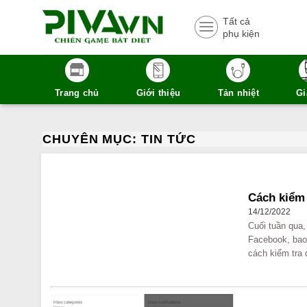
Skip
Tất cả
to
phụ kiện
content
Trang chủ
Giới thiệu
Tản nhiệt
Gi
CHUYÊN MỤC:
TIN TỨC
Cách kiểm 
14/12/2022
Cuối tuần qua,
Facebook, bao 
cách kiểm tra d