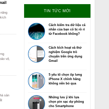
mail
TIN TỨC MỚI
 năng
 kích
Cách kiểm tra dữ liệu cá
nhân của bạn có bị rò rỉ
từ Facebook không?
Cách kích hoạt và thử
nghiệm Google trò
ơng
chuyện trên ứng dụng
bảo vệ,
Gmail
5 yếu tố chọn ốp lưng
iPhone X chính hãng
không nên bỏ qua
nhà sản
Những lưu ý khi lựa
ất
chọn pin sạc dự phòng
cho Smartphone