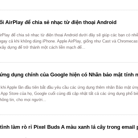
ối AirPlay để chia sẻ nhạc từ điện thoại Android
irPlay để chia sẻ nhạc từ điện thoại Android dưới đây sẽ giúp các bạn có nhiề
ngay cả khi không dùng iPhone. Apple AirPlay, giống như Cast và Chromecas
xây dựng để trở thành một cách liền mạch để...
 ứng dụng chính của Google hiện có Nhãn bảo mật tính 
 khi Apple lần đầu tiên bắt đầu yêu cầu các ứng dụng thêm nhãn Bảo mật ứn
App Store của họ, Google cuối cùng đã cập nhật tất cả các ứng dụng phổ bi
hông tin, cho mọi người...
tình làm rò rỉ Pixel Buds A màu xanh lá cây trong email