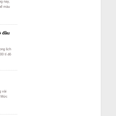
ng nay,
thể màu
ô đầu
ong lịch
00 tỉ đô
g vài
. Mức