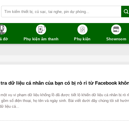
Tìm
kiếm:
á đỡ
Phụ kiện âm thanh
Phụ kiện
Showroom
tra dữ liệu cá nhân của bạn có bị rò rỉ từ Facebook khô
 một vụ vi phạm dữ liệu khổng lồ đã được tiết lộ khiến dữ liệu cá nhân bị rò r
gồm số điện thoại, họ tên và ngày sinh. Bài viết dưới đây chúng tôi sẽ hướ
ữ liệu cá...