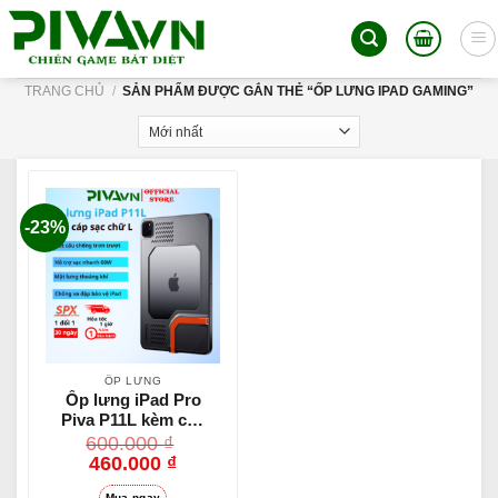
Skip
to
content
TRANG CHỦ
/
SẢN PHẨM ĐƯỢC GẮN THẺ “ỐP LƯNG IPAD GAMING”
-23%
ỐP LƯNG
Ốp lưng iPad Pro
Piva P11L kèm cáp
sạc chữ L bảo vệ
600.000
₫
chân sạc hỗ trợ
460.000
₫
sạc nhanh 60W
Mua ngay