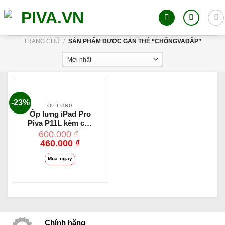
Skip
to
content
TRANG CHỦ
/
SẢN PHẨM ĐƯỢC GẮN THẺ “CHỐNGVAĐẬP”
-23%
ỐP LƯNG
Ốp lưng iPad Pro
Piva P11L kèm cáp
sạc chữ L bảo vệ
600.000
₫
chân sạc hỗ trợ
460.000
₫
sạc nhanh 60W
truyền hình ảnh
Mua ngay
4K60Hz PivaVN
Chính hãng